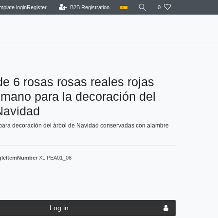
mplate.loginRegister
B2B Registration
0
e 6 rosas rosas reales rojas
mano para la decoración del
Navidad
para decoración del árbol de Navidad conservadas con alambre
ngleItemNumber
XL PEA01_06
Log in