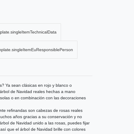
plate.singleItemTechnicalData
mplate.singleItemEuResponsiblePerson
a? Ya sean clásicas en rojo y blanco o
el árbol de Navidad reales hechas a mano
í solas o en combinación con las decoraciones
nte refinandas son cabezas de rosas reales
chos años gracias a su conservación y no
rbol de Navidad unido a las rosas, puedes fijar
así que el árbol de Navidad brille con colores