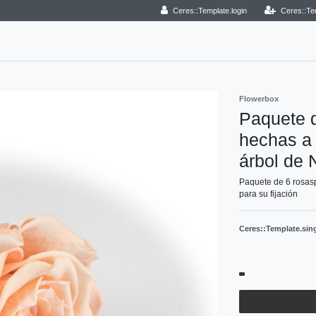
Ceres::Template.login
Ceres::Te
Flowerbox
Paquete d
hechas a 
árbol de 
Paquete de 6 rosas
para su fijación
Ceres::Template.si