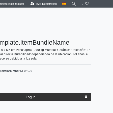
mplate.loginRegister
B2B Registration
0
emplate.itemBundleName
,5 x 6,5 cm Peso: aprox. 0,80 kg Material: Cerámica Ubicación: En
 solar directa Durabilidad: dependiendo de la ubicación 1-3 años, el
cerse debido a la luz solar
ngleItemNumber
NEW-679
Log in