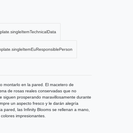
plate.singleItemTechnicalData
mplate.singleItemEuResponsiblePerson
e o montarlo en la pared. El macetero de
llena de rosas reales conservadas que no
que siguen prosperando maravillosamente durante
pre un aspecto fresco y le darán alegría
a pared, las Infinity Blooms se rellenan a mano,
 colores impresionantes.