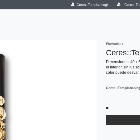
Ceres::Template.login
Ceres::Te
Flowerbox
Ceres::T
Dimensiones: 40 x 6
el interior, sin luz
color puede desvane
Ceres::Template.si