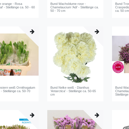
 orange - Rosa
Bund Wachsblume rose -
Bund Tro
al' - Stiellänge ca. 50 - 60
Chamelaucium 'Adi' - Stiellänge ca.
Craspedia 
50 - 70 cm
ca. 50 c
hstern weiß Ornithogalum
Bund Nelke weiß - Dianthus
Bund Wach
- Stiellänge ca. 50-70
'Antarctica' - Stiellänge ca. 50-65
Chamelauc
cm
Stiellänge