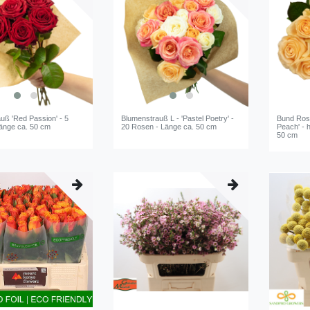
uß 'Red Passion' - 5
Blumenstrauß L - 'Pastel Poetry' -
Bund Ros
änge ca. 50 cm
20 Rosen - Länge ca. 50 cm
Peach' - h
50 cm