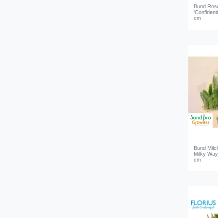
Bund Rose
'Confidenti
cm
Bund Milc
Milky Way 
cm