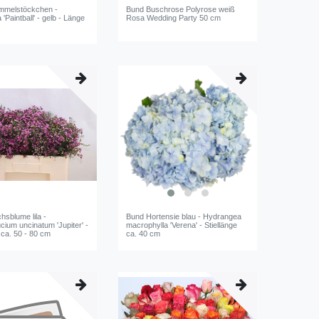
mmelstöckchen -
Bund Buschrose Polyrose weiß
'Paintball' - gelb - Länge
Rosa Wedding Party 50 cm
m
sblume lila -
Bund Hortensie blau - Hydrangea
ium uncinatum 'Jupiter' -
macrophylla 'Verena' - Stiellänge
 ca. 50 - 80 cm
ca. 40 cm