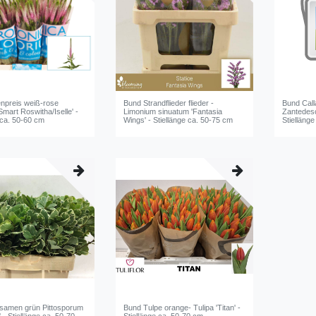
npreis weiß-rose
Bund Strandflieder flieder -
Bund Calla
Smart Roswitha/Iselle' -
Limonium sinuatum 'Fantasia
Zantedesc
 ca. 50-60 cm
Wings' - Stiellänge ca. 50-75 cm
Stielläng
samen grün Pittosporum
Bund Tulpe orange- Tulipa 'Titan' -