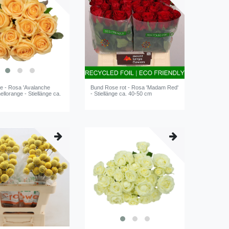
e - Rosa 'Avalanche
Bund Rose rot - Rosa 'Madam Red'
ellorange - Stiellänge ca.
- Stiellänge ca. 40-50 cm