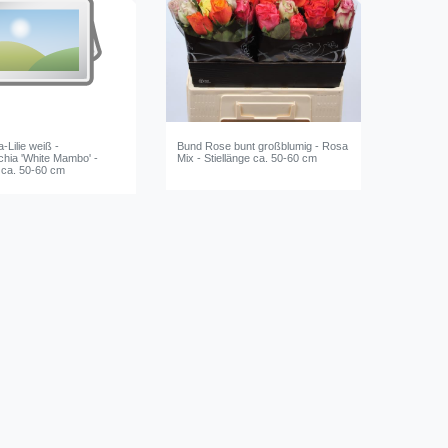
-Lilie weiß -
Bund Rose bunt großblumig - Rosa
hia 'White Mambo' -
Mix - Stiellänge ca. 50-60 cm
e ca. 50-60 cm