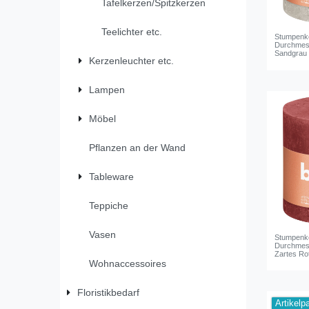
Tafelkerzen/Spitzkerzen
Teelichter etc.
Stumpenke
Durchmess
Sandgrau
Kerzenleuchter etc.
Lampen
Möbel
Pflanzen an der Wand
Tableware
Teppiche
Vasen
Stumpenke
Durchmess
Zartes Ro
Wohnaccessoires
Floristikbedarf
Artikelp