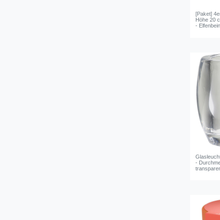
[Paket] 4
Höhe 20 
- Elfenbei
Glasleuch
- Durchm
transpare