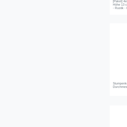
[Paket] 4
Höhe 13 
- Rustik -
Stumpenke
Durchmess