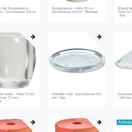
er-Set Stumpenkerze -
Stumpenkerze - Höhe 20 cm -
[Paket] 4
cm - Durchmesser 9,8 cm
Durchmesser 9,8 cm - Elfenbein
Höhe 12 
n
- Rot
ter ovaler - Höhe 77 mm
Glasteller rund - Durchmesser 110
Glasunter
esser 72 mm -
mm - Klar
/ 100 mm 
nt
Artikelp