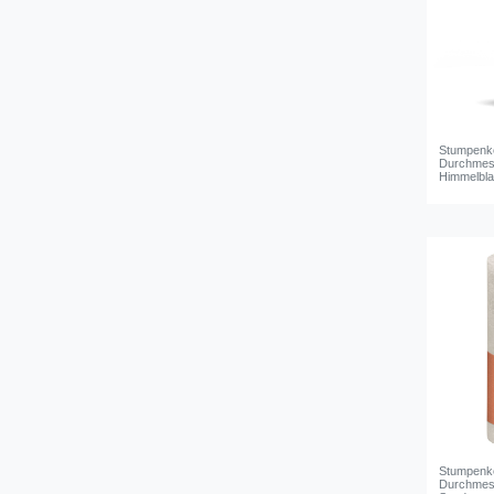
Stumpenke
Durchmess
Himmelbl
Stumpenke
Durchmess