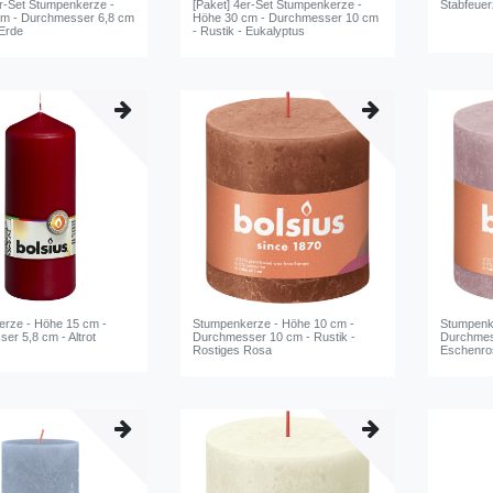
er-Set Stumpenkerze -
[Paket] 4er-Set Stumpenkerze -
Stabfeuer
cm - Durchmesser 6,8 cm
Höhe 30 cm - Durchmesser 10 cm
 Erde
- Rustik - Eukalyptus
rze - Höhe 15 cm -
Stumpenkerze - Höhe 10 cm -
Stumpenk
er 5,8 cm - Altrot
Durchmesser 10 cm - Rustik -
Durchmess
Rostiges Rosa
Eschenro