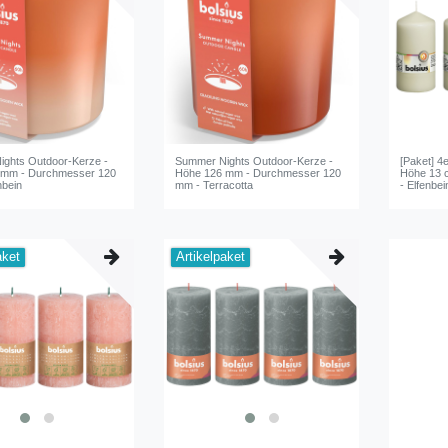
ghts Outdoor-Kerze -
Summer Nights Outdoor-Kerze -
[Paket] 4
 mm - Durchmesser 120
Höhe 126 mm - Durchmesser 120
Höhe 13 
nbein
mm - Terracotta
- Elfenbei
aket
Artikelpaket