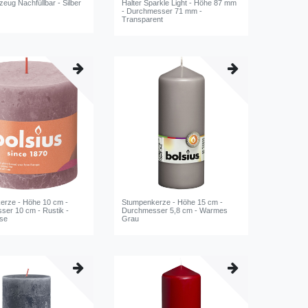
zeug Nachfüllbar - Silber
Halter Sparkle Light - Höhe 87 mm
- Durchmesser 71 mm -
Transparent
erze - Höhe 10 cm -
Stumpenkerze - Höhe 15 cm -
er 10 cm - Rustik -
Durchmesser 5,8 cm - Warmes
se
Grau