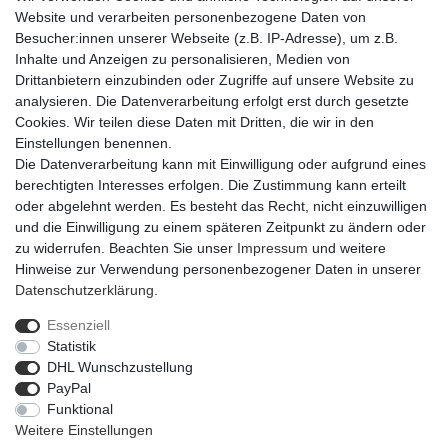
Website und verarbeiten personenbezogene Daten von
Besucher:innen unserer Webseite (z.B. IP-Adresse), um z.B.
Inhalte und Anzeigen zu personalisieren, Medien von
Drittanbietern einzubinden oder Zugriffe auf unsere Website zu
analysieren. Die Datenverarbeitung erfolgt erst durch gesetzte
Artikelpaket
[Paket] 3er-Set rosafarbener japanischer
Cookies. Wir teilen diese Daten mit Dritten, die wir in den
Blauregen - Höhe ca. 50 cm, Topf-Ø 15 cm -
Wisteria Floribunda 'Rosea'
Einstellungen benennen.
Die Datenverarbeitung kann mit Einwilligung oder aufgrund eines
Artikel anzeigen
berechtigten Interesses erfolgen. Die Zustimmung kann erteilt
oder abgelehnt werden. Es besteht das Recht, nicht einzuwilligen
und die Einwilligung zu einem späteren Zeitpunkt zu ändern oder
zu widerrufen. Beachten Sie unser
Impressum
und weitere
Hinweise zur Verwendung personenbezogener Daten in unserer
Daten­schutz­erklärung
.
Essenziell
Widerrufs­recht
Widerrufs­formular
Impressum
Statistik
DHL Wunschzustellung
PayPal
Daten­schutz­erklärung
AGB
Barrierefreiheitserklärung
Funktional
Weitere Einstellungen