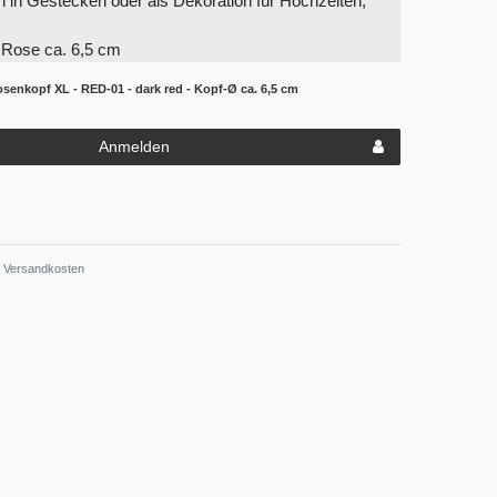
in Gestecken oder als Dekoration für Hochzeiten,
 Rose ca. 6,5 cm
osenkopf XL - RED-01 - dark red - Kopf-Ø ca. 6,5 cm
Anmelden
Versandkosten