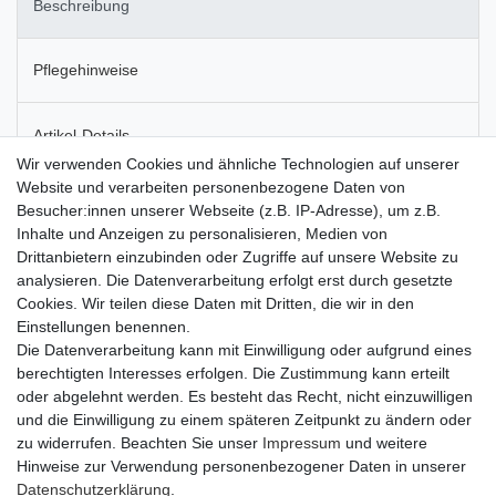
Beschreibung
Pflegehinweise
Artikel-Details
Wir verwenden Cookies und ähnliche Technologien auf unserer
Website und verarbeiten personenbezogene Daten von
Das luxuriöse Accessoire für Ihr Zuhause - zum Aufstellen oder
Besucher:innen unserer Webseite (z.B. IP-Adresse), um z.B.
zur Wandmontage. Die hochwertige und formschöne Keramik ist
Inhalte und Anzeigen zu personalisieren, Medien von
mit echten, konservierten Rosen befüllt, die ganz ohne Gießen
Drittanbietern einzubinden oder Zugriffe auf unsere Website zu
und sonstige Pflege auskommen, aber dennoch über Jahre
analysieren. Die Datenverarbeitung erfolgt erst durch gesetzte
hinweg wunderschön blühen. Die sorgfältig konservierten Rosen
Cookies. Wir teilen diese Daten mit Dritten, die wir in den
sehen immer frisch aus und bereiten Ihnen lange Zeit Freude.
Einstellungen benennen.
Wie alle Pflanzen an der Wand werden die Infinity Blooms
Die Datenverarbeitung kann mit Einwilligung oder aufgrund eines
handbefüllt, wodurch hohe Qualität und beeindruckende
berechtigten Interesses erfolgen. Die Zustimmung kann erteilt
Farbkombinationen möglich werden.
oder abgelehnt werden. Es besteht das Recht, nicht einzuwilligen
und die Einwilligung zu einem späteren Zeitpunkt zu ändern oder
zu widerrufen. Beachten Sie unser
Impressum
und weitere
Hinweise zur Verwendung personenbezogener Daten in unserer
Daten­schutz­erklärung
.