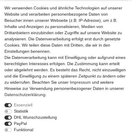
Wir verwenden Cookies und ähnliche Technologien auf unserer
Pflegehinweise
Website und verarbeiten personenbezogene Daten von
Besucher:innen unserer Webseite (z.B. IP-Adresse), um z.B.
Inhalte und Anzeigen zu personalisieren, Medien von
Artikel-Details
Drittanbietern einzubinden oder Zugriffe auf unsere Website zu
analysieren. Die Datenverarbeitung erfolgt erst durch gesetzte
Cookies. Wir teilen diese Daten mit Dritten, die wir in den
Extravagante Lampe mit Euro Fassung: E27, 230-240 V, max. 60
Einstellungen benennen.
W, 2 m Kabel IP20. Stilvoll besteht die Leuchte aus einem
Die Datenverarbeitung kann mit Einwilligung oder aufgrund eines
schmalen Fuß, der vor dem Lampenschirm mit einer goldenen
berechtigten Interesses erfolgen. Die Zustimmung kann erteilt
Palme geschmückt ist. Glühbirne nicht im Lieferumfang enthalten.
oder abgelehnt werden. Es besteht das Recht, nicht einzuwilligen
und die Einwilligung zu einem späteren Zeitpunkt zu ändern oder
zu widerrufen. Beachten Sie unser
Impressum
und weitere
Hinweise zur Verwendung personenbezogener Daten in unserer
Daten­schutz­erklärung
.
Essenziell
Widerrufs­recht
Widerrufs­formular
Impressum
Statistik
DHL Wunschzustellung
PayPal
Daten­schutz­erklärung
AGB
Barrierefreiheitserklärung
Funktional