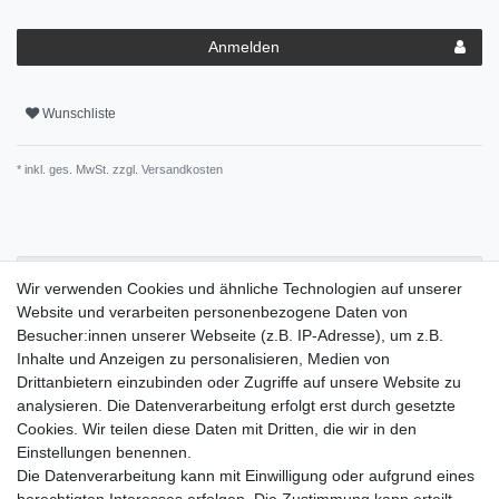
Anmelden
Wunschliste
* inkl. ges. MwSt. zzgl.
Versandkosten
Beschreibung
Wir verwenden Cookies und ähnliche Technologien auf unserer
Website und verarbeiten personenbezogene Daten von
Besucher:innen unserer Webseite (z.B. IP-Adresse), um z.B.
Artikel-Details
Inhalte und Anzeigen zu personalisieren, Medien von
Drittanbietern einzubinden oder Zugriffe auf unsere Website zu
analysieren. Die Datenverarbeitung erfolgt erst durch gesetzte
Großer Esszimmertisch, perfekt für große Familien und zum
Cookies. Wir teilen diese Daten mit Dritten, die wir in den
Empfang von Gästen. Der Tisch wirkt mit seiner Holzplatte und
Einstellungen benennen.
den dunklen Tischbeinen modern und hochwertig. Die Maserung
Die Datenverarbeitung kann mit Einwilligung oder aufgrund eines
des Holzes ist gut sichtbar und sorgt für einen zusätzlichen