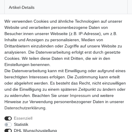
Artikel-Details
Wir verwenden Cookies und ähnliche Technologien auf unserer
Das neue Farbspray von Smithers-Oasis auf Wasserbasis ist
Website und verarbeiten personenbezogene Daten von
nahezu geruchlos und schnell trocknend. Mit seiner hohen
Besucher:innen unserer Webseite (z.B. IP-Adresse), um z.B.
Deckkraft kann es so gut wie Allem einen neuen Lookverleihen.
Inhalte und Anzeigen zu personalisieren, Medien von
Es ist sowohl für viele pflanzliche Materialien, wie frisch
Drittanbietern einzubinden oder Zugriffe auf unsere Website zu
geschnittene Blumen, blühende Pflanzen oder Fettpflanzen, als
analysieren. Die Datenverarbeitung erfolgt erst durch gesetzte
auch für Dekorationsartikel und Accessoires, wie Keramiktöpfe,
Cookies. Wir teilen diese Daten mit Dritten, die wir in den
Bastkörbe, Holzrahmen oder Vasen geeignet. Sogar Styropor
Einstellungen benennen.
lässt sich ohne Probleme besprühen. Das OASIS® Aqua Color
Die Datenverarbeitung kann mit Einwilligung oder aufgrund eines
Spray kann unbedenklich auch im Innenbereich verwendet
berechtigten Interesses erfolgen. Die Zustimmung kann erteilt
werden.
oder abgelehnt werden. Es besteht das Recht, nicht einzuwilligen
und die Einwilligung zu einem späteren Zeitpunkt zu ändern oder
zu widerrufen. Beachten Sie unser
Impressum
und weitere
Hinweise zur Verwendung personenbezogener Daten in unserer
Daten­schutz­erklärung
.
Essenziell
Widerrufs­recht
Widerrufs­formular
Impressum
Statistik
DHL Wunschzustellung