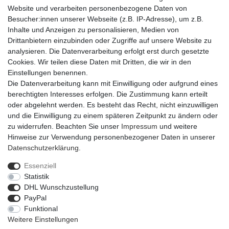
Pflegehinweise
Website und verarbeiten personenbezogene Daten von
Besucher:innen unserer Webseite (z.B. IP-Adresse), um z.B.
Inhalte und Anzeigen zu personalisieren, Medien von
Artikel-Details
Drittanbietern einzubinden oder Zugriffe auf unsere Website zu
analysieren. Die Datenverarbeitung erfolgt erst durch gesetzte
Cookies. Wir teilen diese Daten mit Dritten, die wir in den
Die Blumenschale Cortina in anthrazit hat einen Durchmesser von
Einstellungen benennen.
40 Zentimetern und ist aus hochwertigem Kunststoff hergestellt.
Die Datenverarbeitung kann mit Einwilligung oder aufgrund eines
Die Schale hat Löcher am Boden, sodass überschüssiges Wasser
berechtigten Interesses erfolgen. Die Zustimmung kann erteilt
problemlos ablaufen kann. Ideal für die Floristik oder zum Bepflan
oder abgelehnt werden. Es besteht das Recht, nicht einzuwilligen
und die Einwilligung zu einem späteren Zeitpunkt zu ändern oder
zu widerrufen. Beachten Sie unser
Impressum
und weitere
Hinweise zur Verwendung personenbezogener Daten in unserer
Daten­schutz­erklärung
.
Essenziell
Widerrufs­recht
Widerrufs­formular
Impressum
Statistik
DHL Wunschzustellung
PayPal
Daten­schutz­erklärung
AGB
Barrierefreiheitserklärung
Funktional
Weitere Einstellungen