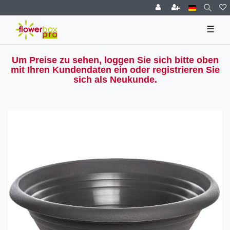
☰
Um Preise zu sehen, loggen Sie sich bitte oben
mit Ihren Kundendaten ein oder registrieren Sie
sich als Neukunde.