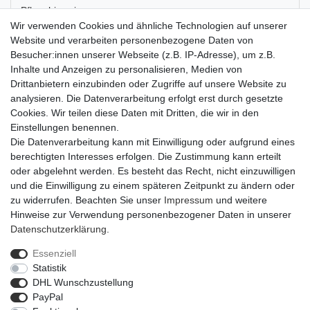
Pflegehinweise
Wir verwenden Cookies und ähnliche Technologien auf unserer
Website und verarbeiten personenbezogene Daten von
Artikel-Details
Besucher:innen unserer Webseite (z.B. IP-Adresse), um z.B.
Inhalte und Anzeigen zu personalisieren, Medien von
Drittanbietern einzubinden oder Zugriffe auf unsere Website zu
Der Bouilloneffektdraht in gold hat einen Durchmesser von 0,30
analysieren. Die Datenverarbeitung erfolgt erst durch gesetzte
Millimetern und eine Länge von 140 Metern. Er ist auf eine
Cookies. Wir teilen diese Daten mit Dritten, die wir in den
Kunststoffspule aufgewickelt, sodass er praktisch verstaut werden
Einstellungen benennen.
kann. Der leicht zu biegende Draht eignet sich perfekt zum
Die Datenverarbeitung kann mit Einwilligung oder aufgrund eines
Basteln und in der Floristik. Durch seine Zickzackform gibt er
berechtigten Interesses erfolgen. Die Zustimmung kann erteilt
Dekorationen einen besonderen Touch.
oder abgelehnt werden. Es besteht das Recht, nicht einzuwilligen
und die Einwilligung zu einem späteren Zeitpunkt zu ändern oder
zu widerrufen. Beachten Sie unser
Impressum
und weitere
Hinweise zur Verwendung personenbezogener Daten in unserer
Daten­schutz­erklärung
.
Essenziell
Widerrufs­recht
Widerrufs­formular
Impressum
Statistik
DHL Wunschzustellung
PayPal
Daten­schutz­erklärung
AGB
Barrierefreiheitserklärung