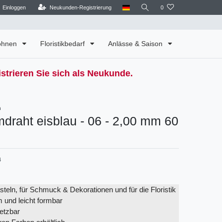
Einloggen
Neukunden-Registrierung
0
Wohnen
Floristikbedarf
Anlässe & Saison
strieren Sie sich als Neukunde.
n
draht eisblau - 06 - 2,00 mm 60
4
teln, für Schmuck & Dekorationen und für die Floristik
 und leicht formbar
setzbar