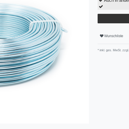
Auch in ander
Wunschliste
* inkl. ges. MwSt. zzgl.