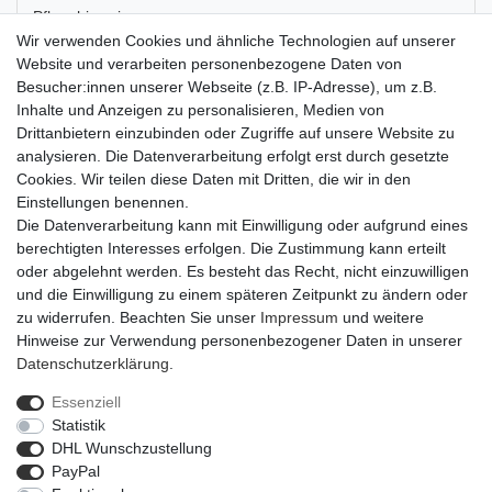
Pflegehinweise
Wir verwenden Cookies und ähnliche Technologien auf unserer
Website und verarbeiten personenbezogene Daten von
Artikel-Details
Besucher:innen unserer Webseite (z.B. IP-Adresse), um z.B.
Inhalte und Anzeigen zu personalisieren, Medien von
Drittanbietern einzubinden oder Zugriffe auf unsere Website zu
Der Bouilloneffektdraht in gleb hat einen Durchmesser von 0,30
analysieren. Die Datenverarbeitung erfolgt erst durch gesetzte
Millimetern und eine Länge von 140 Metern. Er ist auf eine
Cookies. Wir teilen diese Daten mit Dritten, die wir in den
Kunststoffspule aufgewickelt, sodass er praktisch verstaut werden
Einstellungen benennen.
kann. Der leicht zu biegende Draht eignet sich perfekt zum
Die Datenverarbeitung kann mit Einwilligung oder aufgrund eines
Basteln und in der Floristik. Durch seine Zickzackform gibt er
berechtigten Interesses erfolgen. Die Zustimmung kann erteilt
Dekorationen einen besonderen Touch.
oder abgelehnt werden. Es besteht das Recht, nicht einzuwilligen
und die Einwilligung zu einem späteren Zeitpunkt zu ändern oder
zu widerrufen. Beachten Sie unser
Impressum
und weitere
Hinweise zur Verwendung personenbezogener Daten in unserer
Daten­schutz­erklärung
.
Essenziell
Widerrufs­recht
Widerrufs­formular
Impressum
Statistik
DHL Wunschzustellung
PayPal
Daten­schutz­erklärung
AGB
Barrierefreiheitserklärung