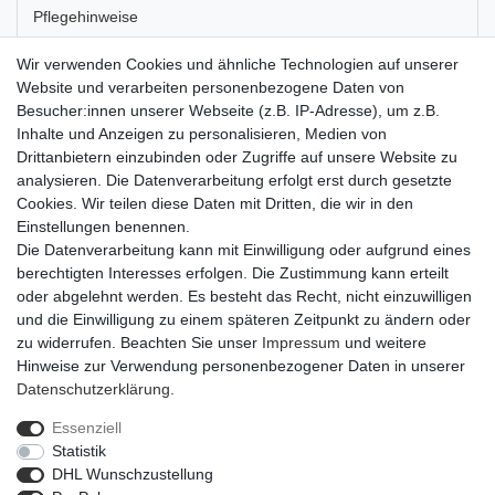
Pflegehinweise
Wir verwenden Cookies und ähnliche Technologien auf unserer
Artikel-Details
Website und verarbeiten personenbezogene Daten von
Besucher:innen unserer Webseite (z.B. IP-Adresse), um z.B.
Inhalte und Anzeigen zu personalisieren, Medien von
Der Dekolackdraht in rosa hat einen Durchmesser von 0,30
Drittanbietern einzubinden oder Zugriffe auf unsere Website zu
Millimetern und eine Länge von 160 Metern. Er ist auf eine
analysieren. Die Datenverarbeitung erfolgt erst durch gesetzte
Kunststoffspule aufgewickelt, sodass er praktisch verstaut werden
Cookies. Wir teilen diese Daten mit Dritten, die wir in den
kann und sich leicht abwickeln und bedarfsgerecht portionieren
Einstellungen benennen.
lässt. Der Draht lässt sich leicht biegen und bleibt in seiner neuen
Die Datenverarbeitung kann mit Einwilligung oder aufgrund eines
Form. Er eignet sich daher perfekt zum Basteln und in der
berechtigten Interesses erfolgen. Die Zustimmung kann erteilt
Floristik.
oder abgelehnt werden. Es besteht das Recht, nicht einzuwilligen
und die Einwilligung zu einem späteren Zeitpunkt zu ändern oder
zu widerrufen. Beachten Sie unser
Impressum
und weitere
Hinweise zur Verwendung personenbezogener Daten in unserer
Daten­schutz­erklärung
.
Essenziell
Widerrufs­recht
Widerrufs­formular
Impressum
Statistik
DHL Wunschzustellung