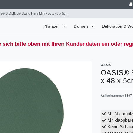
S® BIOLINE® Swing Herz Mini - 50 x 48 x 5cm
Pflanzen
Blumen
Dekoration & 
 sich bitte oben mit Ihren Kundendaten ein oder regi
OASIS
OASIS® B
x 48 x 5
Artikelnummer
5397
Mit Naturhol
Mit klappbare
Keine Schau