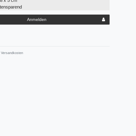
8 x 5 cm
stensparend
Anmelden
Versandkosten