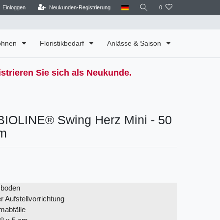
Einloggen
Neukunden-Registrierung
0
Wohnen
Floristikbedarf
Anlässe & Saison
strieren Sie sich als Neukunde.
IOLINE® Swing Herz Mini - 50
cm
zboden
r Aufstellvorrichtung
mabfälle