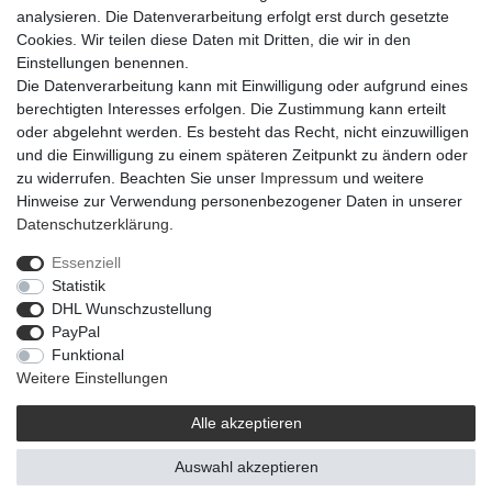
analysieren. Die Datenverarbeitung erfolgt erst durch gesetzte
Cookies. Wir teilen diese Daten mit Dritten, die wir in den
Artikel-Details
Einstellungen benennen.
Die Datenverarbeitung kann mit Einwilligung oder aufgrund eines
berechtigten Interesses erfolgen. Die Zustimmung kann erteilt
Zum Beispiel für OASIS® Junior Schale.
oder abgelehnt werden. Es besteht das Recht, nicht einzuwilligen
und die Einwilligung zu einem späteren Zeitpunkt zu ändern oder
zu widerrufen. Beachten Sie unser
Impressum
und weitere
Hinweise zur Verwendung personenbezogener Daten in unserer
Daten­schutz­erklärung
.
Essenziell
Widerrufs­recht
Widerrufs­formular
Impressum
Statistik
DHL Wunschzustellung
PayPal
Daten­schutz­erklärung
AGB
Barrierefreiheitserklärung
Funktional
Weitere Einstellungen
Alle akzeptieren
© 2021 | © Flowerbox Deutschland GmbH
Auswahl akzeptieren