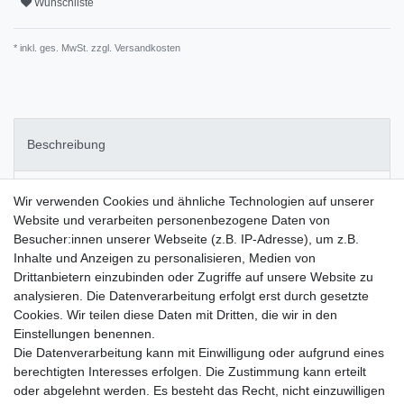
Wunschliste
* inkl. ges. MwSt. zzgl.
Versandkosten
Beschreibung
Artikel-Details
Wir verwenden Cookies und ähnliche Technologien auf unserer
Website und verarbeiten personenbezogene Daten von
Besucher:innen unserer Webseite (z.B. IP-Adresse), um z.B.
Begrüßen Sie grenzenlose kreative Möglichkeiten mit dem
Inhalte und Anzeigen zu personalisieren, Medien von
OASIS® SEC Kegel-Set, bestehend aus zwei Kegeln mit einem
Drittanbietern einzubinden oder Zugriffe auf unsere Website zu
beeindruckenden Durchmesser von 10 cm und einer Höhe von 32
analysieren. Die Datenverarbeitung erfolgt erst durch gesetzte
cm. Diese Kegel sind nicht nur vielseitig einsetzbar, sondern
Cookies. Wir teilen diese Daten mit Dritten, die wir in den
bieten auch eine perfekte Basis für individuelle Dekorationen.
Einstellungen benennen.
Erwecken Sie mit dem OASIS® SEC Kegel-Set Ihre kreativen
Die Datenverarbeitung kann mit Einwilligung oder aufgrund eines
Visionen zum Leben und gestalten Sie Dekorationen, die Eindruck
berechtigten Interesses erfolgen. Die Zustimmung kann erteilt
hinterlassen!
oder abgelehnt werden. Es besteht das Recht, nicht einzuwilligen