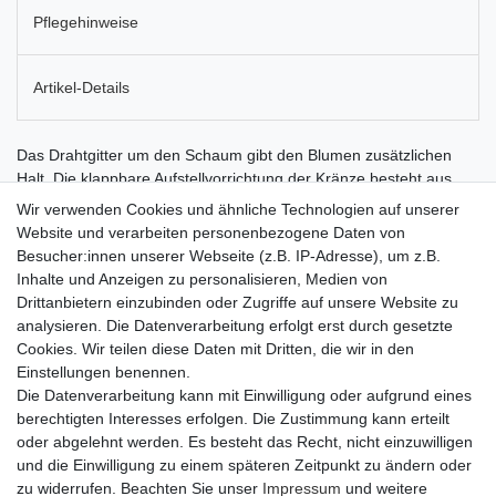
Pflegehinweise
Artikel-Details
Das Drahtgitter um den Schaum gibt den Blumen zusätzlichen
Halt. Die klappbare Aufstellvorrichtung der Kränze besteht aus
stabilem Holz und ist mit der Produktbasis fest verbunden. Die
Wir verwenden Cookies und ähnliche Technologien auf unserer
Vorrichtung lässt sich leicht auseinander- und wieder
Website und verarbeiten personenbezogene Daten von
zusammenklappen. Zum Aufstellen des Kranzes wird sie
Besucher:innen unserer Webseite (z.B. IP-Adresse), um z.B.
ausgeklappt, für den liegenden Transport zusammengeklappt Die
Inhalte und Anzeigen zu personalisieren, Medien von
Kränze verfügen außerdem über Schnittlinien, schmale
Drittanbietern einzubinden oder Zugriffe auf unsere Website zu
Aussparungen im Schaum, die die Wassersäule unterbrechen. So
analysieren. Die Datenverarbeitung erfolgt erst durch gesetzte
wird die Drainage minimiert und das Trockenfallen oberer
Cookies. Wir teilen diese Daten mit Dritten, die wir in den
Produktsegmente verhindert. TIPP: Der Kranz sollte nach dem
Einstellungen benennen.
Bestecken für eine gewisse Zeit aufrecht hingestellt werden,
Die Datenverarbeitung kann mit Einwilligung oder aufgrund eines
damit das durch die Blumenstiele verdrängte Wasser ablaufen
berechtigten Interesses erfolgen. Die Zustimmung kann erteilt
kann.
oder abgelehnt werden. Es besteht das Recht, nicht einzuwilligen
und die Einwilligung zu einem späteren Zeitpunkt zu ändern oder
zu widerrufen. Beachten Sie unser
Impressum
und weitere