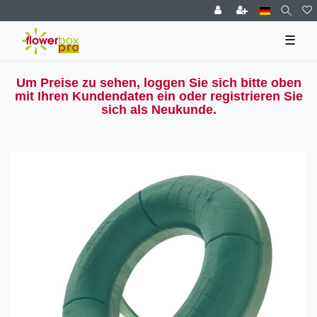
☰
Um Preise zu sehen, loggen Sie sich bitte oben
mit Ihren Kundendaten ein oder registrieren Sie
sich als Neukunde.