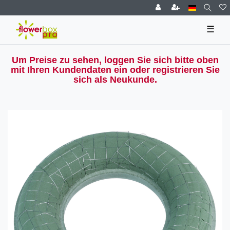
☰
Um Preise zu sehen, loggen Sie sich bitte oben
mit Ihren Kundendaten ein oder registrieren Sie
sich als Neukunde.