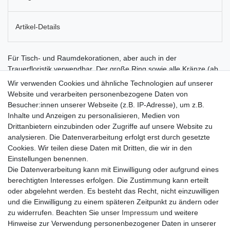
Artikel-Details
Für Tisch- und Raumdekorationen, aber auch in der
Trauerfloristik verwendbar. Der große Ring sowie alle Kränze (ab
Art. Nr. 11-07434) sind mit Drahtgitter ausgestattet, das den
Wir verwenden Cookies und ähnliche Technologien auf unserer
Blumen zusätzlichen Halt verleiht. Dank der Hartschaumunterlage
Website und verarbeiten personenbezogene Daten von
verfügt der Ring über eine hohe Stabilität. Auf richtiges Wässeren
Besucher:innen unserer Webseite (z.B. IP-Adresse), um z.B.
achten: Für den großen Ring und die Kränze eignet sich als
Inhalte und Anzeigen zu personalisieren, Medien von
Gefäß zum Wässern z. B. ein langer Balkonkasten optimal. Den
Drittanbietern einzubinden oder Zugriffe auf unsere Website zu
Kranz hochkant in das Gefäß stellen. Sobald sich der im Wasser
analysieren. Die Datenverarbeitung erfolgt erst durch gesetzte
stehende Teil des Kranzes voll gesaugt hat, den Kranz drehen,
Cookies. Wir teilen diese Daten mit Dritten, die wir in den
um den nächsten Teil zu wässern. So lange fortfahren, bis der
Einstellungen benennen.
Kranz vollständig gewässert ist. Den Kranz nach dem Wässern für
Die Datenverarbeitung kann mit Einwilligung oder aufgrund eines
ca. 20 Minuten aufrecht stellen, um spätere Drainage bei
berechtigten Interesses erfolgen. Die Zustimmung kann erteilt
aufrechter Position (Wassersäule!) zu vermeiden.
oder abgelehnt werden. Es besteht das Recht, nicht einzuwilligen
und die Einwilligung zu einem späteren Zeitpunkt zu ändern oder
zu widerrufen. Beachten Sie unser
Impressum
und weitere
Hinweise zur Verwendung personenbezogener Daten in unserer