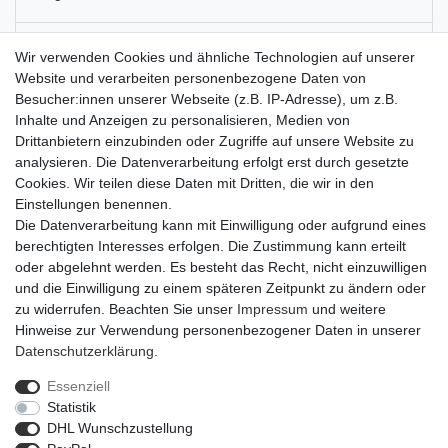
Artikel-Details
Wir verwenden Cookies und ähnliche Technologien auf unserer
Website und verarbeiten personenbezogene Daten von
Besucher:innen unserer Webseite (z.B. IP-Adresse), um z.B.
Ideale Unterlage für Gestecke zum Mutter- oder Valentinstag oder
Inhalte und Anzeigen zu personalisieren, Medien von
als Autoschmuck bei Hochzeiten. Aber auch in der Trauerfloristik
Drittanbietern einzubinden oder Zugriffe auf unsere Website zu
finden Herzformen immer häufiger Anwendung. Der
analysieren. Die Datenverarbeitung erfolgt erst durch gesetzte
Hartschaumboden verleiht dem Herzen Stabilität und lässt sich
Cookies. Wir teilen diese Daten mit Dritten, die wir in den
leicht mit Grün und Ranken abdecken. Mithilfe des OASIS®
Einstellungen benennen.
DECO-FIX Vakkumsaugers lassen sich die Herzen schnell und
Die Datenverarbeitung kann mit Einwilligung oder aufgrund eines
problemlos auf der Motorhaube befestigen. TIPP: Die freie Fläche
berechtigten Interesses erfolgen. Die Zustimmung kann erteilt
im Inneren des Herzens lässt Raum für Ornamente.
oder abgelehnt werden. Es besteht das Recht, nicht einzuwilligen
und die Einwilligung zu einem späteren Zeitpunkt zu ändern oder
zu widerrufen. Beachten Sie unser
Impressum
und weitere
Hinweise zur Verwendung personenbezogener Daten in unserer
Daten­schutz­erklärung
.
Essenziell
Widerrufs­recht
Widerrufs­formular
Impressum
Statistik
DHL Wunschzustellung