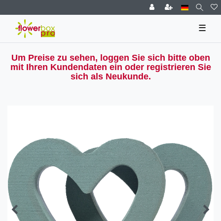
☰
Um Preise zu sehen, loggen Sie sich bitte oben
mit Ihren Kundendaten ein oder registrieren Sie
sich als Neukunde.