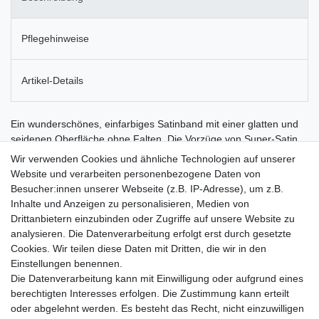
Pflegehinweise
Artikel-Details
Ein wunderschönes, einfarbiges Satinband mit einer glatten und
seidenen Oberfläche ohne Falten. Die Vorzüge von Super-Satin
liegen in der besonders weichen, gleichmäßigen und glatten
Wir verwenden Cookies und ähnliche Technologien auf unserer
Oberfläche, die seidig glänzt. Da bei diesem Dekoband
Website und verarbeiten personenbezogene Daten von
besonders viele feine Kettfäden verarbeitet werden, erhalten Sie
Besucher:innen unserer Webseite (z.B. IP-Adresse), um z.B.
damit ein Band, das höchsten Qualitätsansprüchen gerecht wird.
Inhalte und Anzeigen zu personalisieren, Medien von
Es ist ideal für den Thermotransferdruck, umweltfreundlich, da es
Drittanbietern einzubinden oder Zugriffe auf unsere Website zu
ein leicht verrottbares Zelluloseprodukt ist, und zudem
analysieren. Die Datenverarbeitung erfolgt erst durch gesetzte
wasserfest. Sehr gut geeignet für Hochzeitseinladungen,
Cookies. Wir teilen diese Daten mit Dritten, die wir in den
Kleidergürtel, Bänder, Brautsträuße, Kränze,
Einstellungen benennen.
Geschenkverpackungen, Schleifen, Party-Dekorationen,
Die Datenverarbeitung kann mit Einwilligung oder aufgrund eines
Bastelartikel und Vieles mehr. Außerdem kann das Satinband in
berechtigten Interesses erfolgen. Die Zustimmung kann erteilt
der Trauerfloristik verwendet werden.
oder abgelehnt werden. Es besteht das Recht, nicht einzuwilligen