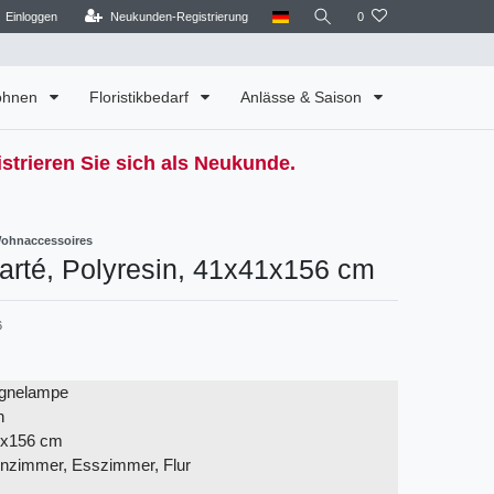
Einloggen
Neukunden-Registrierung
0
Wohnen
Floristikbedarf
Anlässe & Saison
strieren Sie sich als Neukunde.
Wohnaccessoires
arté, Polyresin, 41x41x156 cm
6
gnelampe
n
1x156 cm
hnzimmer, Esszimmer, Flur