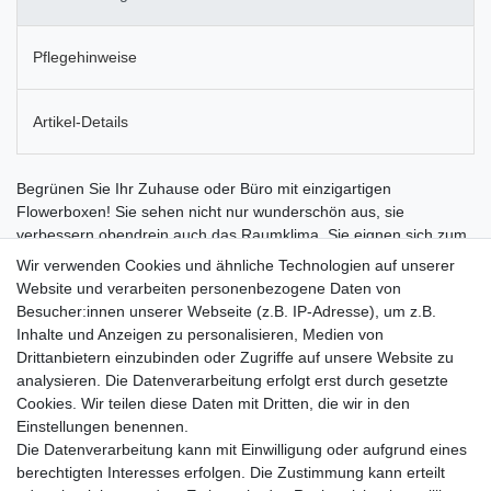
Pflegehinweise
Artikel-Details
Begrünen Sie Ihr Zuhause oder Büro mit einzigartigen
Flowerboxen! Sie sehen nicht nur wunderschön aus, sie
verbessern obendrein auch das Raumklima. Sie eignen sich zum
Aufstellen oder zur Wandmontage. Durch das spezielle
Wir verwenden Cookies und ähnliche Technologien auf unserer
Flowerbox-Moos können Flowerboxen an der Wand hängen,
Website und verarbeiten personenbezogene Daten von
ohne dass etwas heraus fällt. Auch frisch gegossen, kommt kein
Besucher:innen unserer Webseite (z.B. IP-Adresse), um z.B.
Tropfen Feuchtigkeit aus den Flowerboxen. Zugleich sitzen die
Inhalte und Anzeigen zu personalisieren, Medien von
Pflanzen fest in den Flowerboxen und können sich frei in den
Drittanbietern einzubinden oder Zugriffe auf unsere Website zu
Raum entwickeln. Flowerboxen sind besonders pflegeleicht. Das
analysieren. Die Datenverarbeitung erfolgt erst durch gesetzte
spezielle Flowerbox-Moos speichert ein Vielfaches seines
Cookies. Wir teilen diese Daten mit Dritten, die wir in den
Volumens an Feuchtigkeit und muss daher nur selten gegossen
Einstellungen benennen.
werden. Mit dieser können Sie Ihre Flowerboxen direkt an der
Die Datenverarbeitung kann mit Einwilligung oder aufgrund eines
Wand gießen. Ein Abnehmen von der Wand ist nicht nötig. Jede
berechtigten Interesses erfolgen. Die Zustimmung kann erteilt
Flowerbox wird nach Bestellung von Hand für Sie gefertigt.