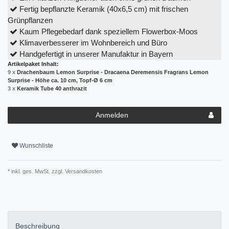
Fertig bepflanzte Keramik (40x6,5 cm) mit frischen
Grünpflanzen
Kaum Pflegebedarf dank speziellem Flowerbox-Moos
Klimaverbesserer im Wohnbereich und Büro
Handgefertigt in unserer Manufaktur in Bayern
Artikelpaket Inhalt:
9 x
Drachenbaum Lemon Surprise - Dracaena Deremensis Fragrans Lemon
Surprise - Höhe ca. 10 cm, Topf-Ø 6 cm
3 x
Keramik Tube 40 anthrazit
Anmelden
Wunschliste
* inkl. ges. MwSt. zzgl.
Versandkosten
Beschreibung