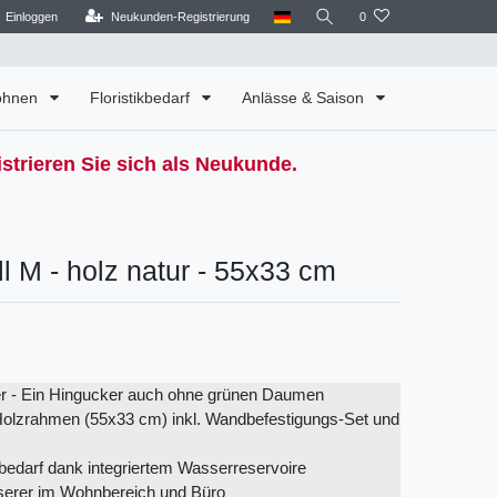
Einloggen
Neukunden-Registrierung
0
Wohnen
Floristikbedarf
Anlässe & Saison
strieren Sie sich als Neukunde.
l M - holz natur - 55x33 cm
er - Ein Hingucker auch ohne grünen Daumen
Holzrahmen (55x33 cm) inkl. Wandbefestigungs-Set und
edarf dank integriertem Wasserreservoire
serer im Wohnbereich und Büro