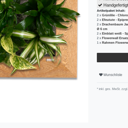
Handgefertig
Artikelpaket Inhalt:
2 x
Grünlilie - Chlo
2 x
Efeutute - Epipr
2 x
Drachenbaum Jane
Ø 6 cm
2 x
Einblatt weiß - 
2 x
Flowerwall Ersatz
1 x
Rahmen Flowerwa
Wunschliste
* inkl. ges. MwSt. zzgl.