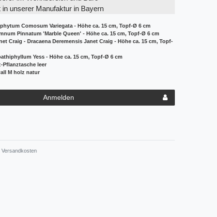
t in unserer Manufaktur in Bayern
rophytum Comosum Variegata - Höhe ca. 15 cm, Topf-Ø 6 cm
emnum Pinnatum 'Marble Queen' - Höhe ca. 15 cm, Topf-Ø 6 cm
t Craig - Dracaena Deremensis Janet Craig - Höhe ca. 15 cm, Topf-
Spathiphyllum Yess - Höhe ca. 15 cm, Topf-Ø 6 cm
-Pflanztasche leer
ll M holz natur
Anmelden
Versandkosten