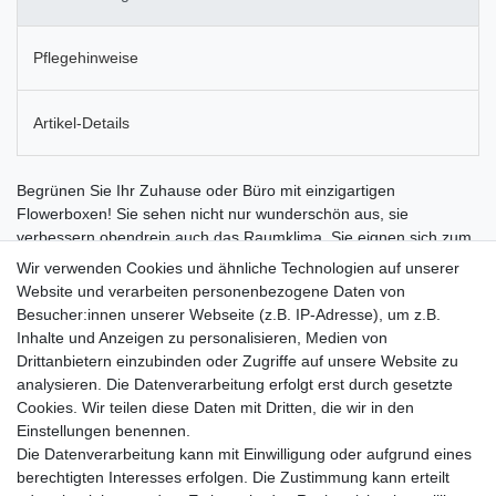
Pflegehinweise
Artikel-Details
Begrünen Sie Ihr Zuhause oder Büro mit einzigartigen
Flowerboxen! Sie sehen nicht nur wunderschön aus, sie
verbessern obendrein auch das Raumklima. Sie eignen sich zum
Aufstellen oder zur Wandmontage. Durch das spezielle
Wir verwenden Cookies und ähnliche Technologien auf unserer
Flowerbox-Moos können Flowerboxen an der Wand hängen,
Website und verarbeiten personenbezogene Daten von
ohne dass etwas heraus fällt. Auch frisch gegossen, kommt kein
Besucher:innen unserer Webseite (z.B. IP-Adresse), um z.B.
Tropfen Feuchtigkeit aus den Flowerboxen. Zugleich sitzen die
Inhalte und Anzeigen zu personalisieren, Medien von
Pflanzen fest in den Flowerboxen und können sich frei in den
Drittanbietern einzubinden oder Zugriffe auf unsere Website zu
Raum entwickeln. Flowerboxen sind besonders pflegeleicht. Das
analysieren. Die Datenverarbeitung erfolgt erst durch gesetzte
spezielle Flowerbox-Moos speichert ein Vielfaches seines
Cookies. Wir teilen diese Daten mit Dritten, die wir in den
Volumens an Feuchtigkeit und muss daher nur selten gegossen
Einstellungen benennen.
werden. Mit dieser können Sie Ihre Flowerboxen direkt an der
Die Datenverarbeitung kann mit Einwilligung oder aufgrund eines
Wand gießen. Ein Abnehmen von der Wand ist nicht nötig. Jede
berechtigten Interesses erfolgen. Die Zustimmung kann erteilt
Flowerbox wird nach Bestellung von Hand für Sie gefertigt.