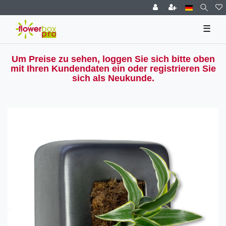
☰
Um Preise zu sehen, loggen Sie sich bitte oben
mit Ihren Kundendaten ein oder registrieren Sie
sich als Neukunde.