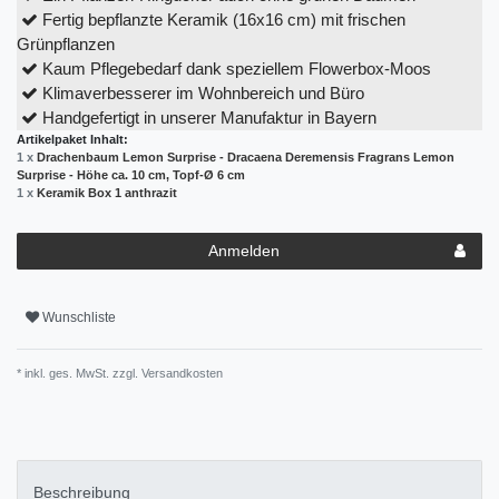
Fertig bepflanzte Keramik (16x16 cm) mit frischen
Grünpflanzen
Kaum Pflegebedarf dank speziellem Flowerbox-Moos
Klimaverbesserer im Wohnbereich und Büro
Handgefertigt in unserer Manufaktur in Bayern
Artikelpaket Inhalt:
1 x
Drachenbaum Lemon Surprise - Dracaena Deremensis Fragrans Lemon
Surprise - Höhe ca. 10 cm, Topf-Ø 6 cm
1 x
Keramik Box 1 anthrazit
Anmelden
Wunschliste
* inkl. ges. MwSt. zzgl.
Versandkosten
Beschreibung