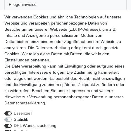
Pflegehinweise
Wir verwenden Cookies und ähnliche Technologien auf unserer
Artikel-Details
Website und verarbeiten personenbezogene Daten von
Besucher:innen unserer Webseite (z.B. IP-Adresse), um z.B.
Inhalte und Anzeigen zu personalisieren, Medien von
Die grüne Grabvase Tuba hat eine Höhe von 25 Zentimetern und
Drittanbietern einzubinden oder Zugriffe auf unsere Website zu
einen Durchmesser von 15 Zentimetern. Sie ist aus Kunststoff
analysieren. Die Datenverarbeitung erfolgt erst durch gesetzte
hergestellt und hat eine schlichte Form, wodurch Blumensträuße
Cookies. Wir teilen diese Daten mit Dritten, die wir in den
und Gestecke besonders zur Geltung kommen. Der Spieß am
Einstellungen benennen.
Ende der Vase stellt sicher, dass die Vase nicht umfällt. Die Vase
Die Datenverarbeitung kann mit Einwilligung oder aufgrund eines
ist perfekt geeignet für die Floristik und die Grabgestaltung. Eine
berechtigten Interesses erfolgen. Die Zustimmung kann erteilt
Packung enthält 5 Stück.
oder abgelehnt werden. Es besteht das Recht, nicht einzuwilligen
und die Einwilligung zu einem späteren Zeitpunkt zu ändern oder
zu widerrufen. Beachten Sie unser
Impressum
und weitere
Hinweise zur Verwendung personenbezogener Daten in unserer
Daten­schutz­erklärung
.
Essenziell
Widerrufs­recht
Widerrufs­formular
Impressum
Statistik
DHL Wunschzustellung