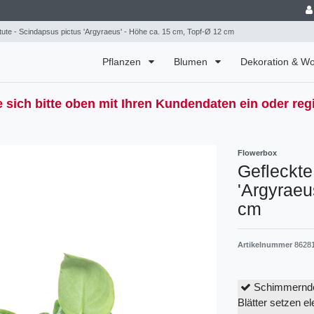
tute - Scindapsus pictus 'Argyraeus' - Höhe ca. 15 cm, Topf-Ø 12 cm
Pflanzen
Blumen
Dekoration & 
 sich bitte oben mit Ihren Kundendaten ein oder regi
Flowerbox
Gefleckte
'Argyraeu
cm
Artikelnummer
8628
Schimmernde B
Blätter setzen e