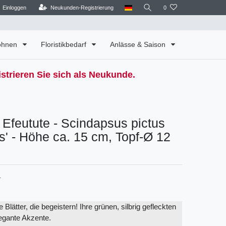
Einloggen
Neukunden-Registrierung
0
Wohnen
Floristikbedarf
Anlässe & Saison
strieren Sie sich als Neukunde.
 Efeutute - Scindapsus pictus
s' - Höhe ca. 15 cm, Topf-Ø 12
1
lätter, die begeistern! Ihre grünen, silbrig gefleckten
legante Akzente.