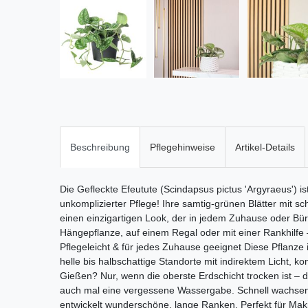
Beschreibung
Pflegehinweise
Artikel-Details
Die Gefleckte Efeutute (Scindapsus pictus 'Argyraeus') i
unkomplizierter Pflege! Ihre samtig-grünen Blätter mit s
einen einzigartigen Look, der in jedem Zuhause oder Büro 
Hängepflanze, auf einem Regal oder mit einer Rankhilfe – 
Pflegeleicht & für jedes Zuhause geeignet Diese Pflanze i
helle bis halbschattige Standorte mit indirektem Licht, k
Gießen? Nur, wenn die oberste Erdschicht trocken ist – d
auch mal eine vergessene Wassergabe. Schnell wachsend 
entwickelt wunderschöne, lange Ranken. Perfekt für Ma