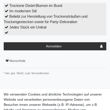
Trockene Distel-Blumen im Bund
Im modernen Stil
Beliebt zur Herstellung von Trockensträußen und
Trockengestecken sowie für Party-Dekoration
Jedes Stück ein Unikat
Anmelden
Wunschliste
* inkl. ges. MwSt. zzgl.
Versandkosten
Wir verwenden Cookies und ähnliche Technologien auf unserer
Beschreibung
Website und verarbeiten personenbezogene Daten von
Besucher:innen unserer Webseite (z.B. IP-Adresse), um z.B.
Inhalte und Anzeigen zu personalisieren, Medien von