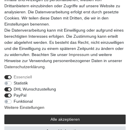
Artikel-Details
Drittanbietern einzubinden oder Zugriffe auf unsere Website zu
analysieren. Die Datenverarbeitung erfolgt erst durch gesetzte
Cookies. Wir teilen diese Daten mit Dritten, die wir in den
Trockene, gelbe Distel-Blumen im Bund. Beliebt zur Herstellung
Einstellungen benennen.
von Trockensträußen und Trockengestecken sowie für Landhaus-
Die Datenverarbeitung kann mit Einwilligung oder aufgrund eines
Dekoration. Sieht sowohl einzeln als auch in Kombination mit
berechtigten Interesses erfolgen. Die Zustimmung kann erteilt
anderen Trockenblumen schön aus.
oder abgelehnt werden. Es besteht das Recht, nicht einzuwilligen
und die Einwilligung zu einem späteren Zeitpunkt zu ändern oder
zu widerrufen. Beachten Sie unser
Impressum
und weitere
Hinweise zur Verwendung personenbezogener Daten in unserer
Daten­schutz­erklärung
.
Essenziell
Widerrufs­recht
Widerrufs­formular
Impressum
Statistik
DHL Wunschzustellung
PayPal
Daten­schutz­erklärung
AGB
Barrierefreiheitserklärung
Funktional
Weitere Einstellungen
Alle akzeptieren
© 2021 | © Flowerbox Deutschland GmbH