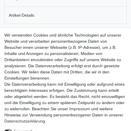
Artikel-Details
Der Ficus ‘Ginseng’ kommt ursprünglich aus Südostasien, Indien,
Wir verwenden Cookies und ähnliche Technologien auf unserer
Malaysia und Australien. Heutzutage ist er aber auch in
Website und verarbeiten personenbezogene Daten von
Südeuropa, zum Beispiel auf den Balearen, zu finden. In
Besucher:innen unserer Webseite (z.B. IP-Adresse), um z.B.
Deutschland wird die wärmeliebende Pflanze aus der Familie der
Inhalte und Anzeigen zu personalisieren, Medien von
Maulbeergewächse zumeist als Bonsai angeboten und
Drittanbietern einzubinden oder Zugriffe auf unsere Website zu
ausschließlich im Topf als Zimmerpflanze kultiviert. Ein
analysieren. Die Datenverarbeitung erfolgt erst durch gesetzte
absonniger Standort ist wichtig für den Bonsai. Die Erde der
Cookies. Wir teilen diese Daten mit Dritten, die wir in den
Pflanze sollte stets mäßig feucht gehalten werden, stauende
Einstellungen benennen.
Nässe und zu viel Wasser sollten jedoch verhindert werden. Es ist
Die Datenverarbeitung kann mit Einwilligung oder aufgrund eines
Vorsicht geboten, da alle Pflanzenteile des Ficus ‘Ginseng’ giftig
berechtigten Interesses erfolgen. Die Zustimmung kann erteilt
sind.
oder abgelehnt werden. Es besteht das Recht, nicht einzuwilligen
und die Einwilligung zu einem späteren Zeitpunkt zu ändern oder
zu widerrufen. Beachten Sie unser
Impressum
und weitere
Hinweise zur Verwendung personenbezogener Daten in unserer
Daten­schutz­erklärung
.