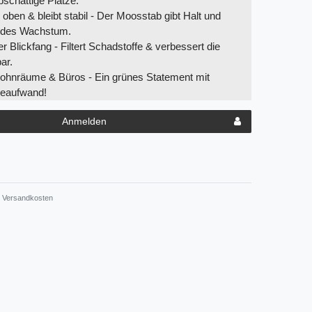
lbschattige Plätze.
ben & bleibt stabil - Der Moosstab gibt Halt und
undes Wachstum.
er Blickfang - Filtert Schadstoffe & verbessert die
ar.
Wohnräume & Büros - Ein grünes Statement mit
geaufwand!
Anmelden
Versandkosten