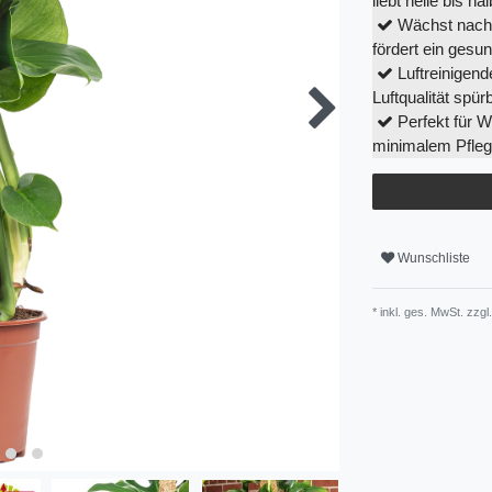
liebt helle bis ha
Wächst nach o
fördert ein ges
Luftreinigend
Luftqualität spürb
Perfekt für 
minimalem Pfle
Wunschliste
* inkl. ges. MwSt. zzgl.