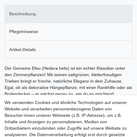
Beschreibung
Pflegehinweise
Artikel-Details
Der Gemeine Efeu (Hedera helix) ist ein echter Klassiker unter
den Zimmerpflanzen! Mit seinen sattgrünen, kletterfreudigen
Trieben bringt er frische, natürliche Eleganz in dein Zuhause.
Egal, ob als dekorative Hängepflanze, mit einer Rankhilfe oder als
Bodendecker – er wächst genau so, wie du es möchtest!
Pflegeleicht & vielseitig Dieser Efeu ist ein echtes Naturtalent! Er
Wir verwenden Cookies und ähnliche Technologien auf unserer
fühlt sich an halbschattigen bis schattigen Plätzen wohl, braucht
Website und verarbeiten personenbezogene Daten von
nur gelegentlich Wasser und wächst zuverlässig weiter – perfekt
Besucher:innen unserer Webseite (z.B. IP-Adresse), um z.B.
für Anfänger oder Vielbeschäftigte. Wächst, wie du es willst Du
Inhalte und Anzeigen zu personalisieren, Medien von
kannst ihn als stilvolle Hängepflanze von einem Regal
Drittanbietern einzubinden oder Zugriffe auf unsere Website zu
herabranken lassen oder ihn mit einer Rankhilfe nach oben leiten
analysieren. Die Datenverarbeitung erfolgt erst durch gesetzte