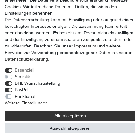
analysieren. Die Datenverarbeitung erfolgt erst durch gesetzte
Cookies. Wir teilen diese Daten mit Dritten, die wir in den
Einstellungen benennen.
Die Datenverarbeitung kann mit Einwilligung oder aufgrund eines
Widerrufs­recht
Widerrufs­formular
Impressum
berechtigten Interesses erfolgen. Die Zustimmung kann erteilt
oder abgelehnt werden. Es besteht das Recht, nicht einzuwilligen
und die Einwilligung zu einem späteren Zeitpunkt zu ändern oder
Daten­schutz­erklärung
AGB
Barrierefreiheitserklärung
zu widerrufen. Beachten Sie unser
Impressum
und weitere
Hinweise zur Verwendung personenbezogener Daten in unserer
Daten­schutz­erklärung
.
© 2021 | © Flowerbox Deutschland GmbH
Essenziell
Statistik
DHL Wunschzustellung
PayPal
Funktional
Weitere Einstellungen
Alle akzeptieren
Auswahl akzeptieren