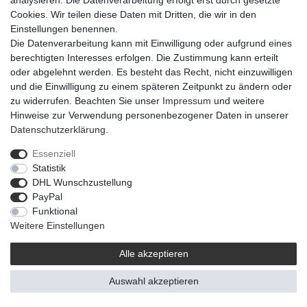
analysieren. Die Datenverarbeitung erfolgt erst durch gesetzte
Cookies. Wir teilen diese Daten mit Dritten, die wir in den
Einstellungen benennen.
Die Datenverarbeitung kann mit Einwilligung oder aufgrund eines
12er Set Wachsrose - Copper
berechtigten Interesses erfolgen. Die Zustimmung kann erteilt
oder abgelehnt werden. Es besteht das Recht, nicht einzuwilligen
Artikel anzeigen
und die Einwilligung zu einem späteren Zeitpunkt zu ändern oder
zu widerrufen. Beachten Sie unser
Impressum
und weitere
Hinweise zur Verwendung personenbezogener Daten in unserer
Daten­schutz­erklärung
.
Essenziell
12er Set Wachsrose - Pink
Statistik
DHL Wunschzustellung
PayPal
Artikel anzeigen
Funktional
Weitere Einstellungen
Alle akzeptieren
Auswahl akzeptieren
12er Set Wachsrose - Bord Diamond Red