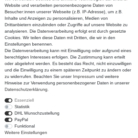
hat einen Durchmesser von ca. 30 cm bei einer Stärke von ca. 4
Website und verarbeiten personenbezogene Daten von
cm. Für die Verwendung von Strohrömern gibt es zahlreiche
Besucher:innen unserer Webseite (z.B. IP-Adresse), um z.B.
Anlässe und Einsatzzwecke: Tischkranz als Deko bei Feiern (etwa
Inhalte und Anzeigen zu personalisieren, Medien von
als Geburtstagskranz oder Jubuläumskranz); als Autokranz bei
Drittanbietern einzubinden oder Zugriffe auf unsere Website zu
Hochzeiten; saisonale Feierlichkeiten: Osterkranz, Maikranz,
analysieren. Die Datenverarbeitung erfolgt erst durch gesetzte
Herbstkranz oder Adventskranz; das ganze Jahr hindurch als
Cookies. Wir teilen diese Daten mit Dritten, die wir in den
Türkranz oder Fensterkranz. Auch für ein anmutiges
Einstellungen benennen.
Trauergesteck ist ein Strohkranz der ideale Rohling. Die
Die Datenverarbeitung kann mit Einwilligung oder aufgrund eines
Strohunterlage ist zudem in der Kranzbinderei zum Basteln sehr
berechtigten Interesses erfolgen. Die Zustimmung kann erteilt
beliebt.
oder abgelehnt werden. Es besteht das Recht, nicht einzuwilligen
und die Einwilligung zu einem späteren Zeitpunkt zu ändern oder
zu widerrufen. Beachten Sie unser
Impressum
und weitere
Hinweise zur Verwendung personenbezogener Daten in unserer
Daten­schutz­erklärung
.
Essenziell
Widerrufs­recht
Widerrufs­formular
Impressum
Statistik
DHL Wunschzustellung
PayPal
Daten­schutz­erklärung
AGB
Barrierefreiheitserklärung
Funktional
Weitere Einstellungen