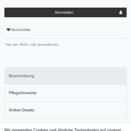
Anmelden
Wunschliste
* inkl. ges. MwSt. zzgl.
Versandkosten
Beschreibung
Pflegehinweise
Artikel-Details
10er Set Strohrömer in natürlicher Stroh-Optik. Jeder Strohrömer
Wir verwenden Cookies und ähnliche Technologien auf unserer