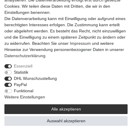
analysieren. Die Datenverarbeitung erfolgt erst durch gesetzte
Cookies. Wir teilen diese Daten mit Dritten, die wir in den
Einstellungen benennen.
Die Datenverarbeitung kann mit Einwilligung oder aufgrund eines
Widerrufs­recht
Widerrufs­formular
Impressum
berechtigten Interesses erfolgen. Die Zustimmung kann erteilt
oder abgelehnt werden. Es besteht das Recht, nicht einzuwilligen
und die Einwilligung zu einem späteren Zeitpunkt zu ändern oder
Daten­schutz­erklärung
AGB
Barrierefreiheitserklärung
zu widerrufen. Beachten Sie unser
Impressum
und weitere
Hinweise zur Verwendung personenbezogener Daten in unserer
Daten­schutz­erklärung
.
© 2021 | © Flowerbox Deutschland GmbH
Essenziell
Statistik
DHL Wunschzustellung
PayPal
Funktional
Weitere Einstellungen
Alle akzeptieren
Auswahl akzeptieren