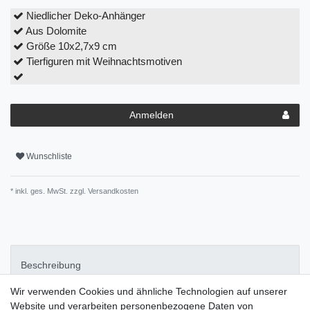
Niedlicher Deko-Anhänger
Aus Dolomite
Größe 10x2,7x9 cm
Tierfiguren mit Weihnachtsmotiven
Anmelden
Wunschliste
* inkl. ges. MwSt. zzgl.
Versandkosten
Beschreibung
Wir verwenden Cookies und ähnliche Technologien auf unserer
Pflegehinweise
Website und verarbeiten personenbezogene Daten von