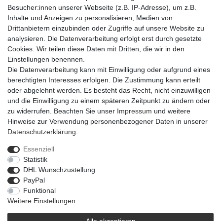
Besucher:innen unserer Webseite (z.B. IP-Adresse), um z.B.
Inhalte und Anzeigen zu personalisieren, Medien von
Artikel-Details
Drittanbietern einzubinden oder Zugriffe auf unsere Website zu
analysieren. Die Datenverarbeitung erfolgt erst durch gesetzte
Cookies. Wir teilen diese Daten mit Dritten, die wir in den
Der EinhornHänger Ivory besteht aus Dolomite und besitzt eine
Einstellungen benennen.
Größe von 10x2,7x9 cm. Er ist in weiß mit blauen oder pinken
Die Datenverarbeitung kann mit Einwilligung oder aufgrund eines
Details erhältlich und ist eine optimale Dekoration zu jeder
berechtigten Interesses erfolgen. Die Zustimmung kann erteilt
Jahreszeit.
oder abgelehnt werden. Es besteht das Recht, nicht einzuwilligen
und die Einwilligung zu einem späteren Zeitpunkt zu ändern oder
zu widerrufen. Beachten Sie unser
Impressum
und weitere
Hinweise zur Verwendung personenbezogener Daten in unserer
Daten­schutz­erklärung
.
Essenziell
Widerrufs­recht
Widerrufs­formular
Impressum
Statistik
DHL Wunschzustellung
PayPal
Daten­schutz­erklärung
AGB
Barrierefreiheitserklärung
Funktional
Weitere Einstellungen