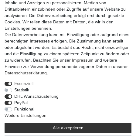
Inhalte und Anzeigen zu personalisieren, Medien von
Artikel-Details
Drittanbietern einzubinden oder Zugriffe auf unsere Website zu
analysieren. Die Datenverarbeitung erfolgt erst durch gesetzte
Cookies. Wir teilen diese Daten mit Dritten, die wir in den
Der Engel Dost besteht aus Holz und besitzt eine Größe von
Einstellungen benennen.
36x13x5 cm. Mit seinem Motiv passt er als Dekoration perfekt in
Die Datenverarbeitung kann mit Einwilligung oder aufgrund eines
die Weihnachtszeit und eignet sich zum Besipiel optimal als
berechtigten Interesses erfolgen. Die Zustimmung kann erteilt
Gartendekoration.
oder abgelehnt werden. Es besteht das Recht, nicht einzuwilligen
und die Einwilligung zu einem späteren Zeitpunkt zu ändern oder
zu widerrufen. Beachten Sie unser
Impressum
und weitere
Hinweise zur Verwendung personenbezogener Daten in unserer
Daten­schutz­erklärung
.
Essenziell
Widerrufs­recht
Widerrufs­formular
Impressum
Statistik
DHL Wunschzustellung
PayPal
Daten­schutz­erklärung
AGB
Barrierefreiheitserklärung
Funktional
Weitere Einstellungen
Alle akzeptieren
© 2021 | © Flowerbox Deutschland GmbH