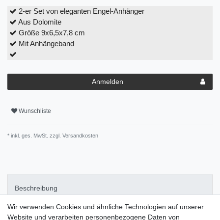
2-er Set von eleganten Engel-Anhänger
Aus Dolomite
Größe 9x6,5x7,8 cm
Mit Anhängeband
Anmelden
Wunschliste
* inkl. ges. MwSt. zzgl.
Versandkosten
Beschreibung
Wir verwenden Cookies und ähnliche Technologien auf unserer
Pflegehinweise
Website und verarbeiten personenbezogene Daten von