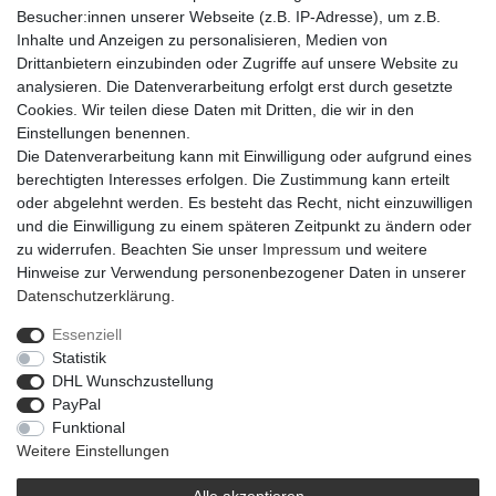
Besucher:innen unserer Webseite (z.B. IP-Adresse), um z.B.
Inhalte und Anzeigen zu personalisieren, Medien von
Artikel-Details
Drittanbietern einzubinden oder Zugriffe auf unsere Website zu
analysieren. Die Datenverarbeitung erfolgt erst durch gesetzte
Cookies. Wir teilen diese Daten mit Dritten, die wir in den
Der EngelHänger Ivory in weiß besteht aus Dolomite und besitzt
Einstellungen benennen.
eine Größe von 9x6,5x7,8 cm. Durch seine schlichte Form ist er
Die Datenverarbeitung kann mit Einwilligung oder aufgrund eines
modern und weihnachtlich zugleich, was ihn passend zu jeglicher
berechtigten Interesses erfolgen. Die Zustimmung kann erteilt
Einrichtung macht.
oder abgelehnt werden. Es besteht das Recht, nicht einzuwilligen
und die Einwilligung zu einem späteren Zeitpunkt zu ändern oder
zu widerrufen. Beachten Sie unser
Impressum
und weitere
Hinweise zur Verwendung personenbezogener Daten in unserer
Daten­schutz­erklärung
.
Essenziell
Widerrufs­recht
Widerrufs­formular
Impressum
Statistik
DHL Wunschzustellung
PayPal
Daten­schutz­erklärung
AGB
Barrierefreiheitserklärung
Funktional
Weitere Einstellungen