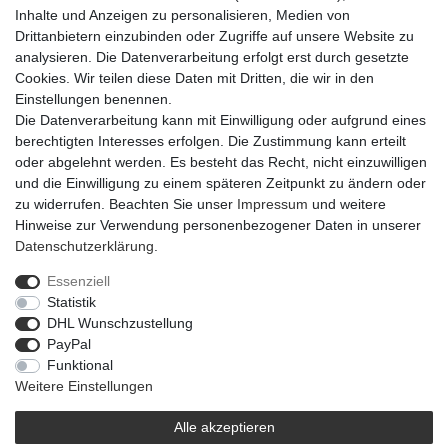
Inhalte und Anzeigen zu personalisieren, Medien von
Drittanbietern einzubinden oder Zugriffe auf unsere Website zu
Artikel-Details
analysieren. Die Datenverarbeitung erfolgt erst durch gesetzte
Cookies. Wir teilen diese Daten mit Dritten, die wir in den
Einstellungen benennen.
Der HerzHaken SuArt in silber besteht aus Edelstahl und besitzt
Die Datenverarbeitung kann mit Einwilligung oder aufgrund eines
eine Größe von 9x13x3,5 cm. Er lässt sich zum Besipiel ideal als
berechtigten Interesses erfolgen. Die Zustimmung kann erteilt
schönen Kleiderhaken nutzen.
oder abgelehnt werden. Es besteht das Recht, nicht einzuwilligen
und die Einwilligung zu einem späteren Zeitpunkt zu ändern oder
zu widerrufen. Beachten Sie unser
Impressum
und weitere
Hinweise zur Verwendung personenbezogener Daten in unserer
Daten­schutz­erklärung
.
Essenziell
Widerrufs­recht
Widerrufs­formular
Impressum
Statistik
DHL Wunschzustellung
PayPal
Daten­schutz­erklärung
AGB
Barrierefreiheitserklärung
Funktional
Weitere Einstellungen
Alle akzeptieren
© 2021 | © Flowerbox Deutschland GmbH