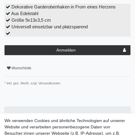
Dekorative Garderobenhaken in From eines Herzens
Aus Edelstahl
Größe 9x13x3,5 cm
Universell einsetzbar und platzsparend
Anmelden
Wunschliste
* inkl. ges. MwSt. zzgl.
Versandkosten
Beschreibung
Wir verwenden Cookies und ähnliche Technologien auf unserer
Website und verarbeiten personenbezogene Daten von
Pflegehinweise
Besucher:innen unserer Webseite (z.B. IP-Adresse), um z.B.