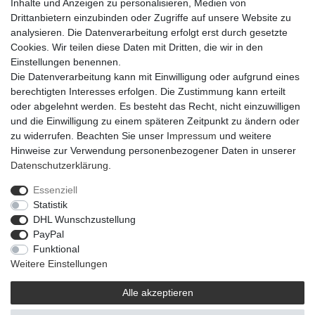
Inhalte und Anzeigen zu personalisieren, Medien von
Drittanbietern einzubinden oder Zugriffe auf unsere Website zu
analysieren. Die Datenverarbeitung erfolgt erst durch gesetzte
Wandbefestigungs-Set für Flowerbox (2x
Cookies. Wir teilen diese Daten mit Dritten, die wir in den
Schraube, 2x Dübel)
Einstellungen benennen.
Die Datenverarbeitung kann mit Einwilligung oder aufgrund eines
Artikel anzeigen
berechtigten Interesses erfolgen. Die Zustimmung kann erteilt
oder abgelehnt werden. Es besteht das Recht, nicht einzuwilligen
und die Einwilligung zu einem späteren Zeitpunkt zu ändern oder
zu widerrufen. Beachten Sie unser
Impressum
und weitere
Hinweise zur Verwendung personenbezogener Daten in unserer
Daten­schutz­erklärung
.
Essenziell
Widerrufs­recht
Widerrufs­formular
Impressum
Statistik
DHL Wunschzustellung
PayPal
Daten­schutz­erklärung
AGB
Barrierefreiheitserklärung
Funktional
Weitere Einstellungen
Alle akzeptieren
© 2021 | © Flowerbox Deutschland GmbH