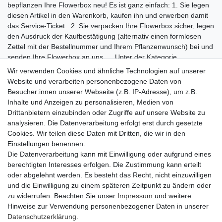
bepflanzen Ihre Flowerbox neu! Es ist ganz einfach: 1. Sie legen
diesen Artikel in den Warenkorb, kaufen ihn und erwerben damit
das Service-Ticket. 2. Sie verpacken Ihre Flowerbox sicher, legen
den Ausdruck der Kaufbestätigung (alternativ einen formlosen
Zettel mit der Bestellnummer und Ihrem Pflanzenwunsch) bei und
senden Ihre Flowerbox an uns. Unter der Kategorie
Zimmerpflanzen - Minipflanzen können Sie sich Ihre
Wir verwenden Cookies und ähnliche Technologien auf unserer
Wunschpflanzen aussuchen. 3. Wir erneuern das komplette
Website und verarbeiten personenbezogene Daten von
Flowerbox-Moos und setzen Ihre Wunsch-Bepflanzung ein. 4. Wir
Besucher:innen unserer Webseite (z.B. IP-Adresse), um z.B.
senden die Flowerbox wie neu an Sie zurück - fertig! Die Adresse
Inhalte und Anzeigen zu personalisieren, Medien von
für die Einsendung Ihrer Flowerbox(en) lautet:
Flowerbox
Drittanbietern einzubinden oder Zugriffe auf unsere Website zu
Manufaktur
Leipziger Str. 6
94315 Straubing
Der angegebene
analysieren. Die Datenverarbeitung erfolgt erst durch gesetzte
Preis beinhaltet unsere Arbeitsleistung, das neue Flowerbox-
Cookies. Wir teilen diese Daten mit Dritten, die wir in den
Moos sowie die neuen Pflanzen. Der Rückversand zu Ihnen
Einstellungen benennen.
unterliegt den regulären Versandkostenregeln. Möchten Sie selbst
Die Datenverarbeitung kann mit Einwilligung oder aufgrund eines
Hand anlegen und nur einzelne Pflanzen erneuern? Hierfür bieten
berechtigten Interesses erfolgen. Die Zustimmung kann erteilt
wir die Flowerbox-Pflanzen und das Flowerbox-Moos einzeln an.
oder abgelehnt werden. Es besteht das Recht, nicht einzuwilligen
und die Einwilligung zu einem späteren Zeitpunkt zu ändern oder
zu widerrufen. Beachten Sie unser
Impressum
und weitere
Hinweise zur Verwendung personenbezogener Daten in unserer
Daten­schutz­erklärung
.